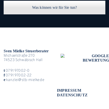
Was können wir für Sie tun?
Sven Mielke Steuerberater
Michaelstraße 270
74523 Schwäbisch Hall
t
0791 97002-0
f
0791 97002-22
e
kanzlei@stb-mielke.de
IMPRESSUM
DATENSCHUTZ