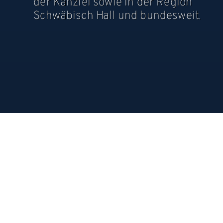
der Kanzlei sowie in der Region
Schwäbisch Hall und bundesweit.
AUSBILDUNG
Wir denken an die Zukunft und bild
wirtschaftsberatenden Berufen aus 