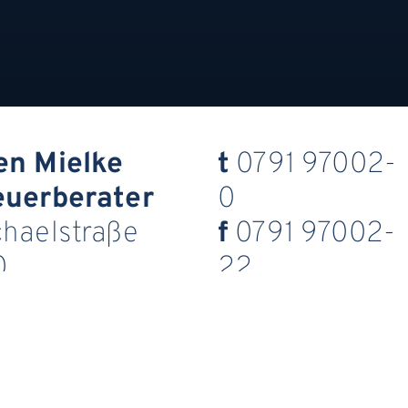
en Mielke
t
0791 97002-
euerberater
0
chaelstraße
f
0791 97002-
0
22
523
e
wäbisch Hall
kanzlei@stb-
mielke.de