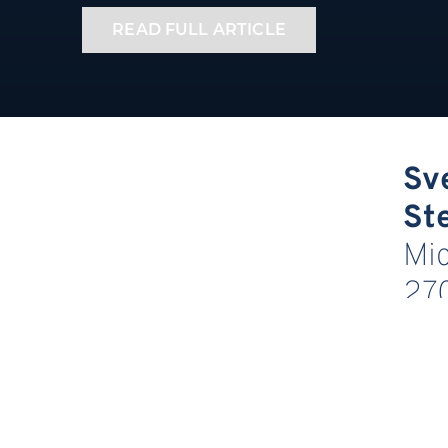
READ FULL ARTICLE
Sv
St
Mi
27
74
Sch