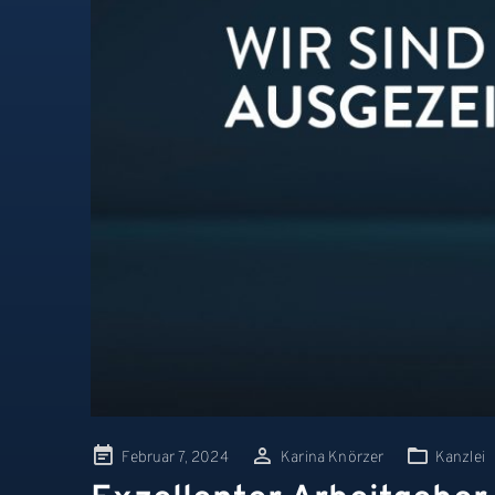
Posted
Februar 7, 2024
Karina Knörzer
Kanzlei
on