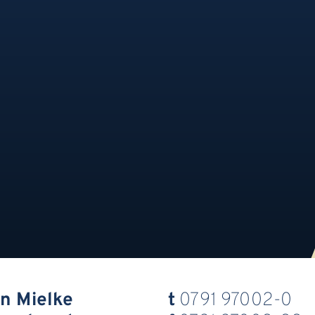
n Mielke
t
0791 97002-0