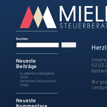
Suchen
Suchen
Herzl
Unsere 
Neueste
02.02.
Beiträge
bestan
Exzellenter Arbeitgeber
2024
Herzlichen Glückwunsch,
Wir gra
Linda!
Leistun
Neueste
Kommentare